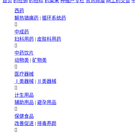
首页
药控销
药招标
药集采
种植户专栏
资讯频道
网上药交会
西药
解热镇痛药
|
循环系统药

中成药
妇科用药
|
皮肤科用药

中药饮片
动物类
|
矿物类

医疗器械
Ⅰ类器械
|
Ⅱ类器械

计生用品
辅助用品
|
避孕用品

保健食品
改善促进
|
排毒养颜
