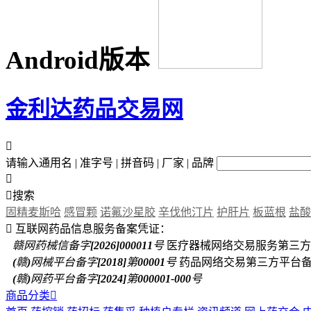
Android版本
金利达药品交易网

请输入通用名 | 准字号 | 拼音码 | 厂家 | 品牌


搜索
固精麦斯哈
感冒颗
诺氟沙星胶
辛伐他汀片
护肝片
板蓝根
盐酸

互联网药品信息服务备案凭证：
赣网药械信备字[2026]000011号
医疗器械网络交易服务第三方
(赣)网械平台备字[2018]第00001号
药品网络交易第三方平台
(赣)网药平台备字[2024]第000001-000号
商品分类
