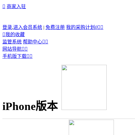

商家入驻
登录
,
进入会员系统
|
免费注册
我的采购计划
0



我的收藏
监管系统
帮助中心


网站导航


手机版下载


iPhone版本