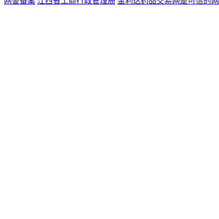
网警备案
江西省工商行政管理局
金利达药品交易网是可信的网