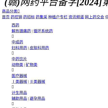
(赣)网药平台备字[2024]第0
商品分类

首页
药控销
药招标
药集采
种植户专栏
资讯频道
网上药交会
西药
解热镇痛药
|
循环系统药

中成药
妇科用药
|
皮肤科用药

中药饮片
动物类
|
矿物类

医疗器械
Ⅰ类器械
|
Ⅱ类器械

计生用品
辅助用品
|
避孕用品
