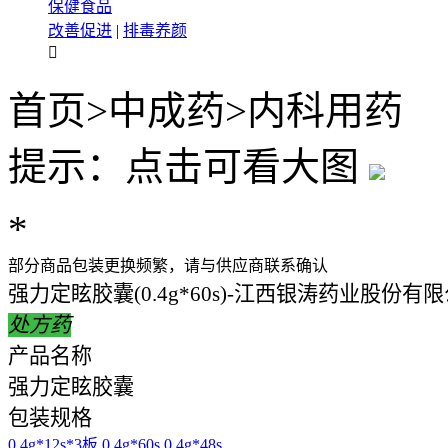
保健食品
改善促进
|
排毒养颜

首页
>
中成药
>
内科用药
提示：点击可看大图
*
部分商品包装更换频繁，请与供应商联系确认
强力定眩胶囊(0.4g*60s)-江西银涛药业股份有
处方药
产品名称
强力定眩胶囊
包装规格
0.4g*12s*3板
0.4g*60s
0.4g*48s