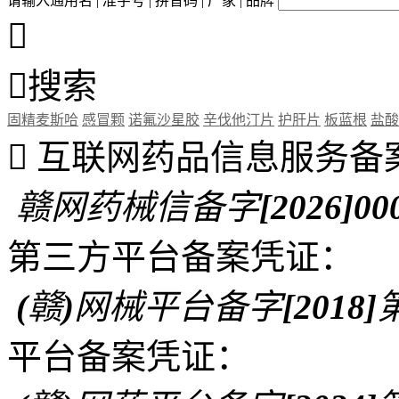
请输入通用名 | 准字号 | 拼音码 | 厂家 | 品牌


搜索
固精麦斯哈
感冒颗
诺氟沙星胶
辛伐他汀片
护肝片
板蓝根
盐酸

互联网药品信息服务备
赣网药械信备字[2026]00
第三方平台备案凭证：
(赣)网械平台备字[2018]第
平台备案凭证：