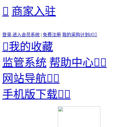

商家入驻
登录
,
进入会员系统
|
免费注册
我的采购计划
0



我的收藏
监管系统
帮助中心


网站导航


手机版下载

